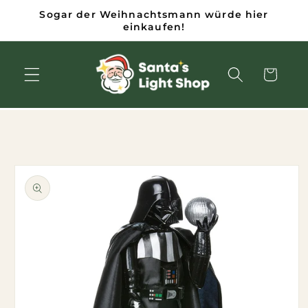
Zum
Sogar der Weihnachtsmann würde hier
Inhalt
einkaufen!
springen
Wagen
inge zu den
duktinformationen