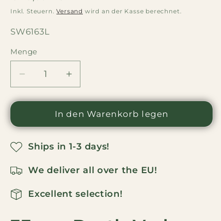
Preis
Inkl. Steuern.
Versand
wird an der Kasse berechnet.
SKU:
SW6163L
Menge
Menge
Menge
Menge
für
für
33
33
cm
In den Warenkorb legen
cm
Darth
Darth
Vader
Vader
Ships in 1-3 days!
NUSSKNACKER
NUSSKNACKER
für
für
We deliver all over the EU!
Weihnachten
Weihnachten
verringern
erhöhen
Excellent selection!