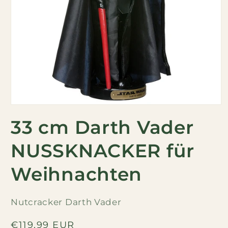
Öffnen
Sie
33 cm Darth Vader
das
Medium
1
NUSSKNACKER für
in
modal
Weihnachten
Nutcracker Darth Vader
Regulärer
€119,99 EUR