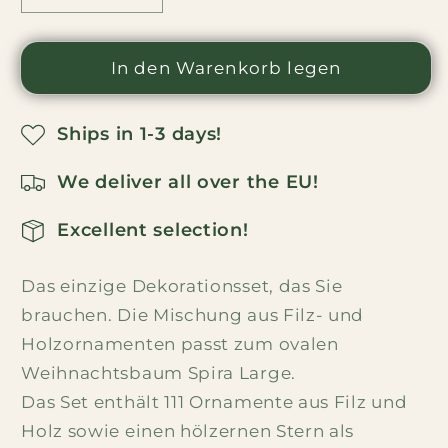
für
für
Großer
Großer
ovaler
In den Warenkorb legen
ovaler
Mischungsdekorationsset
Mischungsdekorationsset
verringern
erhöhen
Ships in 1-3 days!
We deliver all over the EU!
Excellent selection!
Das einzige Dekorationsset, das Sie
brauchen. Die Mischung aus Filz- und
Holzornamenten passt zum ovalen
Weihnachtsbaum Spira Large.
Das Set enthält 111 Ornamente aus Filz und
Holz sowie einen hölzernen Stern als