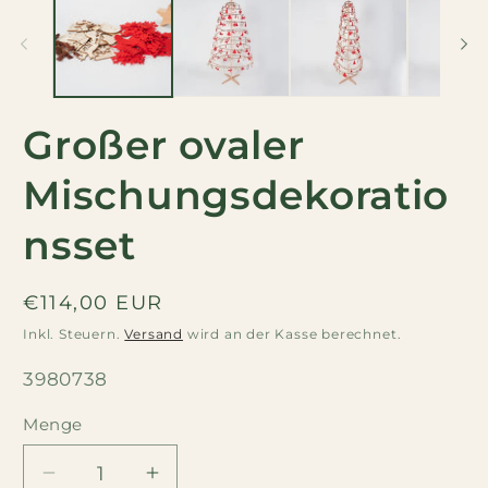
Großer ovaler
Mischungsdekoratio
nsset
Regulärer
€114,00 EUR
Preis
Inkl. Steuern.
Versand
wird an der Kasse berechnet.
SKU:
3980738
Menge
Menge
Menge
Menge