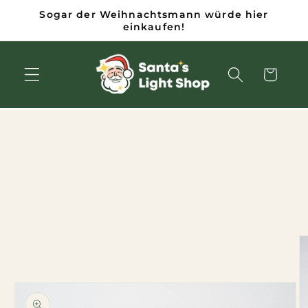
Zum
Sogar der Weihnachtsmann würde hier
Inhalt
einkaufen!
springen
Wagen
inge zu den
duktinformationen