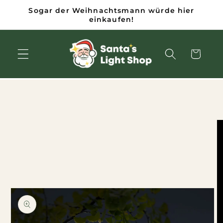
Zum
Sogar der Weihnachtsmann würde hier
Inhalt
einkaufen!
springen
Wagen
inge zu den
duktinformationen