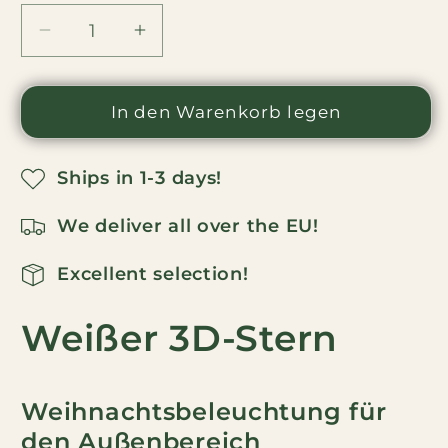
Menge
Menge
für
für
Stern
Stern
45
In den Warenkorb legen
45
cm
cm
weiß
weiß
Ships in 1-3 days!
-
-
3D
3D
We deliver all over the EU!
für
für
den
den
Excellent selection!
Außengebrauch
Außengebrauch
im
im
Weißer 3D-Stern
Freien
Freien
verringern
erhöhen
Weihnachtsbeleuchtung für
den Außenbereich