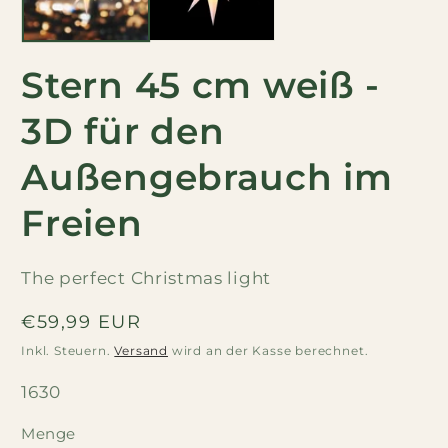
Stern 45 cm weiß -
3D für den
Außengebrauch im
Freien
The perfect Christmas light
Regulärer
€59,99 EUR
Preis
Inkl. Steuern.
Versand
wird an der Kasse berechnet.
SKU:
1630
Menge
Menge